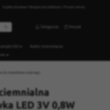
Szybka dostawa / Bezpieczne płatności / Proste zwroty
Zaloguj się
Koszyk
Lampki LED
Kable i ściemniacze
zne
i do oświetlenia solarnego
ciemnialna
wka LED 3V 0,8W