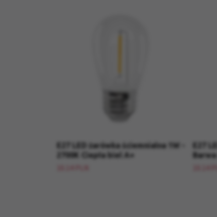
E27 LED żarówka ściemnialna 1W -
E27 LE
2700K Ciepła biel A+
Barwa 
10.14 PLN
10.14 