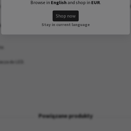
Browse in
English
and shop in
EUR
.
o czyni ją praktycznie niezniszczalną. Doskonale sprawdzi się w
Shop now
Stay in current language
 ciepła biel)
te.
acza do LED.