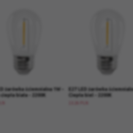
D żarówka ściemnialna 1W -
E27 LED żarówka ściemnialn
ciepła biała - 2200K
Ciepła biel - 2200K
PLN
13.26 PLN