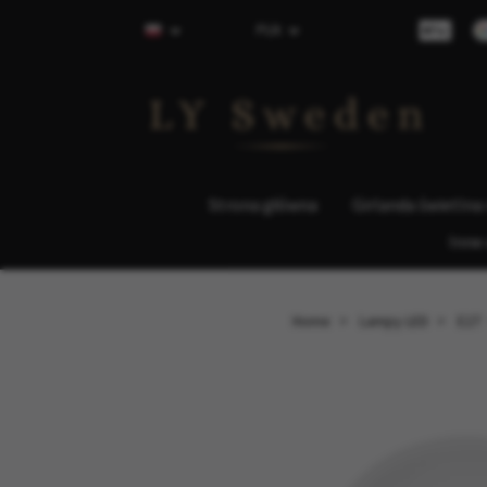
PLN
Strona główna
Girlanda świetlna
Inne
Home
Lampy LED
E27