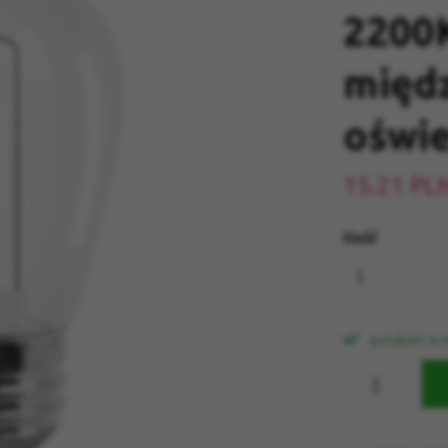
2200K
międz
oświe
15.21 PL
Ilość
1
produkt w 