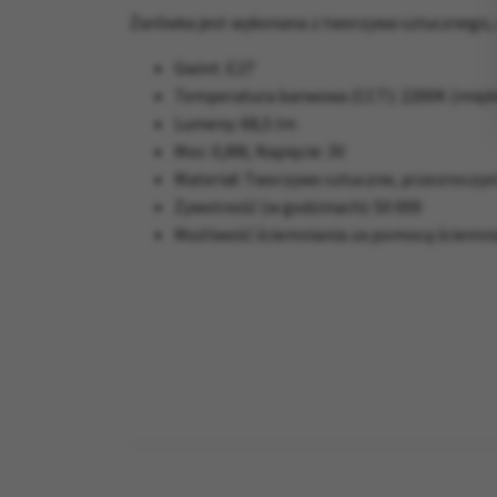
Żarówka jest wykonana z tworzywa sztucznego, c
Gwint: E27
Temperatura barwowa (CCT): 2200K (miękka
Lumeny: 68,5 lm
Moc: 0,8W, Napięcie: 3V
Materiał: Tworzywo sztuczne, przezroczys
Żywotność (w godzinach): 50 000
Możliwość ściemniania za pomocą ściemni