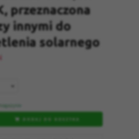
, przeznaczona
y innymi do
tlenia solarnego
N
magazynie
DODAJ DO KOSZYKA