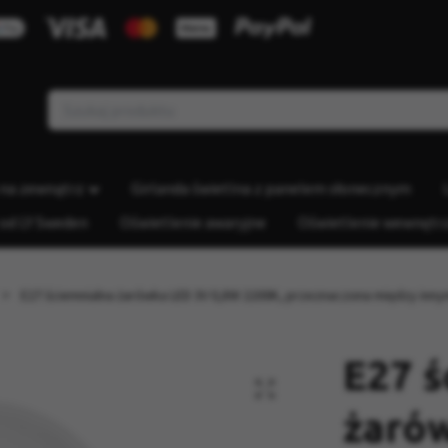
 na zewnątrz
Girlanda świetlna z panelem słonecznym
 od LY Sweden
Oświetlenie awaryjne
Oświetlenie wewnętr
E27 ściemnialna żarówka LED 3V 0,8W 2200K, przeznaczona między innym
E27 ś
żaró