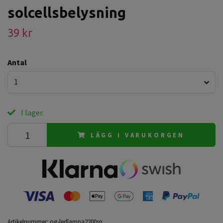
solcellsbelysning
39 kr
Antal
1
I lager.
LÄGG I VARUKORGEN
Artikelnummer:
og-ledlampa2200sp