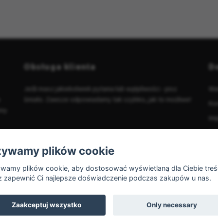
Obsługa klienta
D
Jeśli masz jakiekolwiek pytania lub wątpliwości - pisz
Wa
o
śmiało. Zawsze odpowiadamy tak szybko, jak to możliwe!
Kon
eny
Im
Kup
Prz
ywamy plików cookie
Pr
wamy plików cookie, aby dostosować wyświetlaną dla Ciebie treś
z zapewnić Ci najlepsze doświadczenie podczas zakupów u nas.
Zaakceptuj wszystko
Only necessary