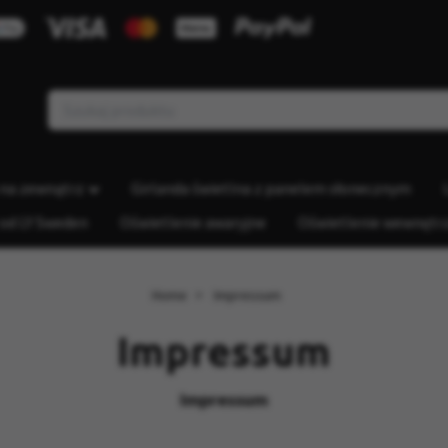
 na zewnątrz
Girlanda świetlna z panelem słonecznym
 od LY Sweden
Oświetlenie awaryjne
Oświetlenie wewnętr
Home
Impressum
Impressum
Impressum