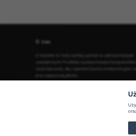
O nas
LY Sweden to Twój zaufany partner w zakresie lampek
zewnętrznych. Produkty są importowane bezpośredni
od producenta, aby zapewnić bardzo konkurencyjne c
przy najwyższej jakości.
Uż
Uży
ora
© 2026 LY Sweden