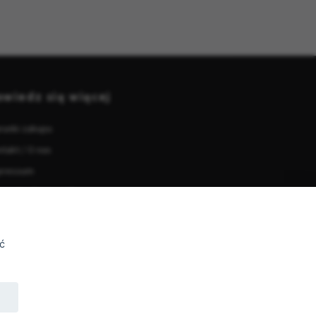
owiedz się więcej
runki zakupu
takt / O nas
pressum
uj jako firma w UE
ewodniki po naszych girlandach świetlnych
awo odstąpienia od umowy
ć