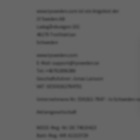
www.lysweden.com ist ein Angebot der
LY Sweden AB
Ladugårdsvägen 101
46170 Trollhättan
Schweden
www.lysweden.com
E-Mail:
support@lysweden.se
Tel.:+46761896380
Geschaftsfuhrer: Jonas Larsson
VAT: SE559262784701
Unternehmens Nr.: 559262-7847 - In Schweden re
Aktiengesellschaft
WEEE-Reg.-Nr: DE 74610423
Batt-Reg.-NR. 61323729