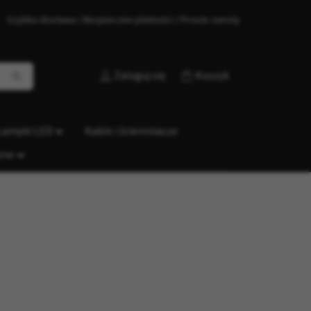
Szybka dostawa / Bezpieczne płatności / Proste zwroty
Zaloguj się
Koszyk
Lampki LED
Kable i ściemniacze
zne