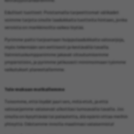
Edulliset tuotteet: Poistamalla tarpeettomat välikädet
voimme tarjota sinulle laadukkaita tuotteita hintaan, jonka
veroista on markkinoilta vaikea löytää.
Pyrimme paitsi tarjoamaan huippulaadukkaita valosarjoja,
myös tekemään sen eettisesti ja kestävällä tavalla.
Valmistuskumppanimme jakavat sitoutumisemme
ympäristöön, ja pyrimme jatkuvasti minimoimaan työmme
vaikutukset planeetallemme.
Tule mukaan matkallemme
Toivomme, että löydät juuri sen, mitä etsit, ja että
valosarjamme valaisevat ulkotilasi lumoavalla tavalla. Jos
sinulla on kysyttävää tai palautetta, älä epäröi ottaa meihin
yhteyttä. Odotamme innolla maailmasi valaisemista!