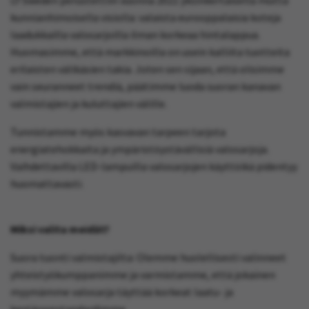
kunnianhimoisella visiolla: valaista eurooppalaisia koteja
laadukkailla valosarjoilla ilman korkeaa hintalappua.
Huomasimme, että markkinoilla on usein kalliita tuotteita
erilaisten välikäsien takia. Joten sen sijaan, että olisimme
vain seuranneet trendiä, päätimme luoda suoran kanavan
valmistajien ja kuluttajien välille.
Tunnistamme myös kasvavan tarpeen tarjota
energiatehokkaita ja ympäristöystävällisiä valosarjoja.
Vaihdettavilla LED-lampuilla valosarjojen käyttöikä pidentyy
huomattavasti.
Miksi valita meidät?
Suora tuonti valmistajilta: Olemme huolellisesti valinneet
yhteistyökumppanimme ja varmistamme, että jokainen
myymämme valosarja täyttää korkeat laatu- ja
kestävyysstandardimme.