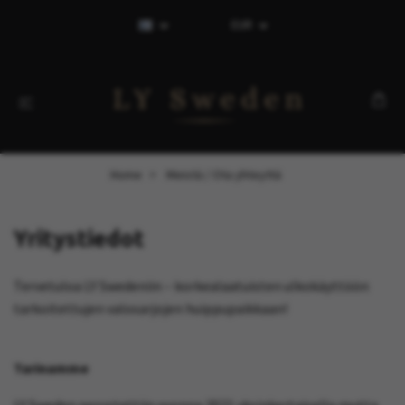
EUR
Home
Meistä / Ota yhteyttä
Yritystiedot
Tervetuloa LY Swedeniin – korkealaatuisten ulkokäyttöön
tarkoitettujen valosarjojen huippupaikkaan!
Tarinamme
LY Sweden perustettiin vuonna 2021 yksinkertaisella mutta