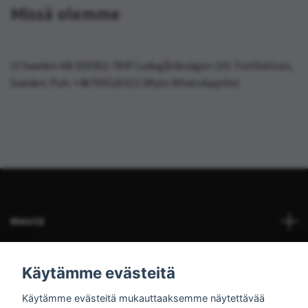
Missä olemme
LY Sweden AB 559262-7847 Ladugårdsvägen 101 Trollhättan,
Sweden. Puh: +46705520313 (Myös WhatsAppille)
Meistä
Asiakaspalvelu
Käytämme evästeitä
Käytämme evästeitä mukauttaaksemme näytettävää
Lue lisää