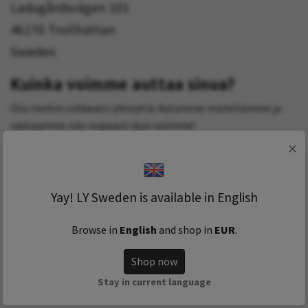
Ladugårdsvägen 101
46170 Trollhättan
Sweden
Kuinka voimme auttaa sinua?
Ota meihin rohkeasti yhteyttä. Autamme mielellämme ja
vastaamme niin nopeasti kuin voimme!
×
Nimi
Yay! LY Sweden is available in English
Sähköpostiosoite
Browse in
English
and shop in
EUR
.
Shop now
Stay in current language
Viesti