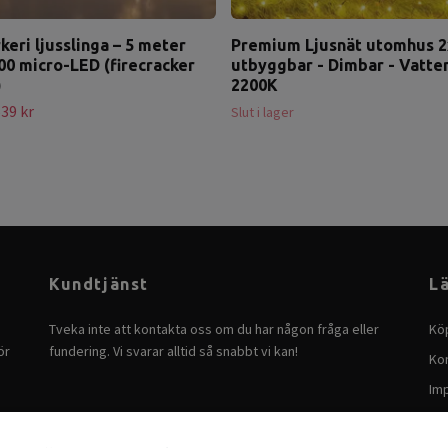
keri ljusslinga – 5 meter
Premium Ljusnät utomhus 
0 micro-LED (firecracker
utbyggbar - Dimbar - Vatten
)
2200K
39 kr
Slut i lager
Kundtjänst
L
Tveka inte att kontakta oss om du har någon fråga eller
Köp
ör
fundering. Vi svarar alltid så snabbt vi kan!
Ko
Im
Ha