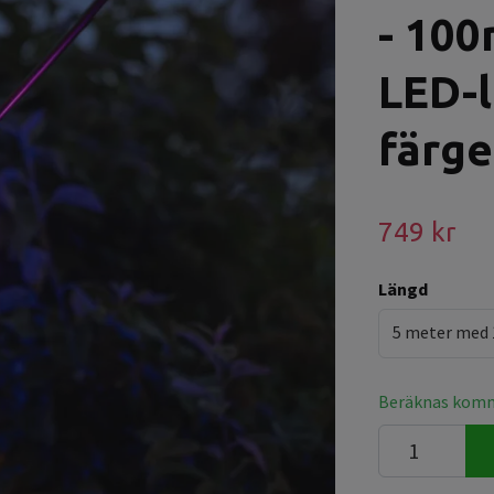
- 10
LED-l
färge
749 kr
Längd
5 meter med 
Beräknas komma