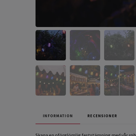
INFORMATION
RECENSIONER
Skapa en oförglömlig feststämning med vår robus