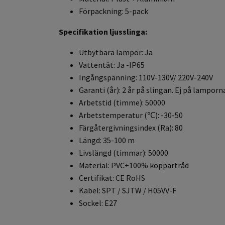
Förpackning: 5-pack
Specifikation ljusslinga:
Utbytbara lampor: Ja
Vattentät: Ja -IP65
Ingångspänning: 110V-130V/ 220V-240V
Garanti (år): 2 år på slingan. Ej på lamporn
Arbetstid (timme): 50000
Arbetstemperatur (℃): -30-50
Färgåtergivningsindex (Ra): 80
Längd: 35-100 m
Livslängd (timmar): 50000
Material: PVC+100% koppartråd
Certifikat: CE RoHS
Kabel: SPT / SJTW / H05VV-F
Sockel: E27