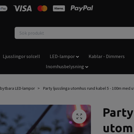
Ljusslingor solcell
LED-lampor
Kablar - Dimmers
Inomhusbelysning
tbytbara LED-lampor
Party ljusslinga utomhus rund kabel 5 - 100m med u
Party
utomh