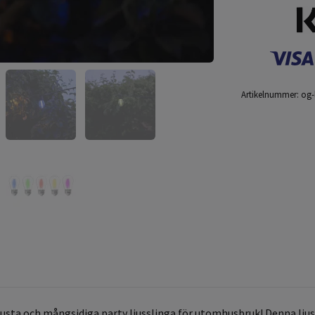
Artikelnummer:
og-
ta och mångsidiga party ljusslinga för utomhusbruk! Denna ljussli