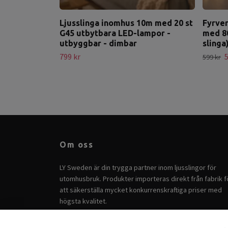
Ljusslinga inomhus 10m med 20 st
Fyrver
G45 utbytbara LED-lampor -
med 80
utbyggbar - dimbar
slinga
799 kr
5
599 kr
Om oss
LY Sweden är din trygga partner inom ljusslingor för
utomhusbruk. Produkter importeras direkt från fabrik f
att säkerställa mycket konkurrenskraftiga priser med
högsta kvalitet.