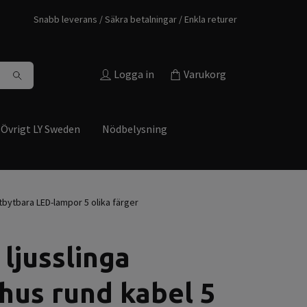
Snabb leverans / Säkra betalningar / Enkla returer
Logga in
Varukorg
Övrigt LY Sweden
Nödbelysning
tbytbara LED-lampor 5 olika färger
 ljusslinga
us rund kabel 5