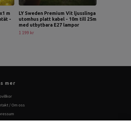
2x1 m
LY Sweden Premium Vit ljusslinga
tät -
utomhus platt kabel - 10m till 25m
med utbytbara E27 lampor
1 199 kr
äs mer
villkor
ntakt / Om oss
pressum
ndla som företag inom EU