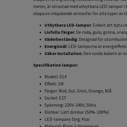
meter, är utrustad med utbytbara LED-lampor i fem
skapa en inbjudande atmosfär för alla typer av ti
Utbytbara LED-lampor
: Enkelt att byta u
Livfulla färger
: De röda, gula, gröna, ora
Väderbeständig
: Designad för utomhusbruk
Energisnål
: LED-lamporna är energieffekti
Säker installation
: Den runda kabeln är ro
Specifikation lampor:
Modell: S14
Effekt: 1W
Färger: Röd, Gul, Grön, Orange, Blå
Sockel: E27
Spänning: 220V-240V, 50Hz
Dimbar: Lätt dimbar (50%-100%)
LED-lampans färg: Klar
Material: Plast + Aluminium