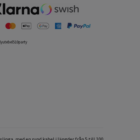
lyutebel510party
nga, med en rund kabel i längder från 5 till 100