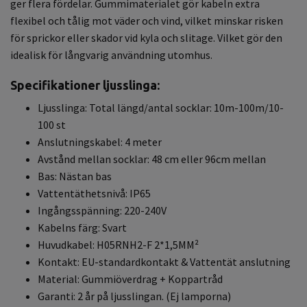
ger flera fördelar. Gummimaterialet gör kabeln extra
flexibel och tålig mot väder och vind, vilket minskar risken
för sprickor eller skador vid kyla och slitage. Vilket gör den
idealisk för långvarig användning utomhus.
Specifikationer ljusslinga:
Ljusslinga: Total längd/antal socklar: 10m-100m/10-
100 st
Anslutningskabel: 4 meter
Avstånd mellan socklar: 48 cm eller 96cm mellan
Bas: Nästan bas
Vattentäthetsnivå: IP65
Ingångsspänning: 220-240V
Kabelns färg: Svart
Huvudkabel: H05RNH2-F 2*1,5MM²
Kontakt: EU-standardkontakt & Vattentät anslutning
Material: Gummiöverdrag + Koppartråd
Garanti: 2 år på ljusslingan. (Ej lamporna)