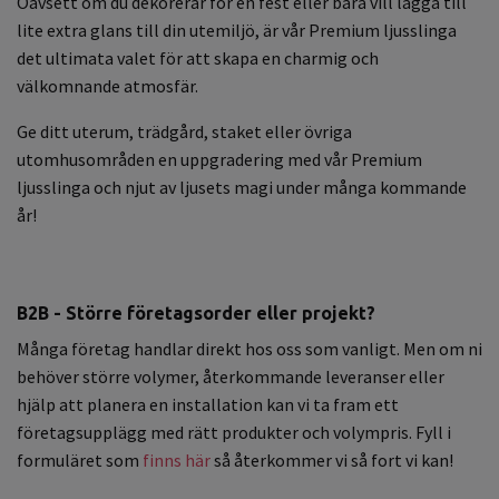
Oavsett om du dekorerar för en fest eller bara vill lägga till
lite extra glans till din utemiljö, är vår Premium ljusslinga
det ultimata valet för att skapa en charmig och
välkomnande atmosfär.
Ge ditt uterum, trädgård, staket eller övriga
utomhusområden en uppgradering med vår Premium
ljusslinga och njut av ljusets magi under många kommande
år!
B2B - Större företagsorder eller projekt?
Många företag handlar direkt hos oss som vanligt. Men om ni
behöver större volymer, återkommande leveranser eller
hjälp att planera en installation kan vi ta fram ett
företagsupplägg med rätt produkter och volympris. Fyll i
formuläret som
finns här
så återkommer vi så fort vi kan!