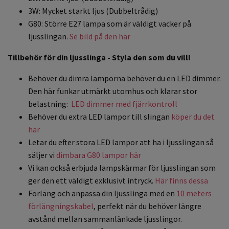
3W: Mycket starkt ljus (Dubbeltrådig)
G80: Större E27 lampa som är väldigt vacker på
ljusslingan.
Se bild på den här
Tillbehör för din ljusslinga - Styla den som du vill!
Behöver du dimra lamporna behöver du en LED dimmer.
Den här funkar utmärkt utomhus och klarar stor
belastning:
LED dimmer med fjärrkontroll
Behöver du extra LED lampor till slingan
köper du det
här
Letar du efter stora LED lampor att ha i ljusslingan så
säljer vi
dimbara G80 lampor här
Vi kan också erbjuda lampskärmar för ljusslingan som
ger den ett väldigt exklusivt intryck.
Här finns dessa
Förläng och anpassa din ljusslinga med en
10 meters
förlängningskabel
, perfekt när du behöver längre
avstånd mellan sammanlänkade ljusslingor.