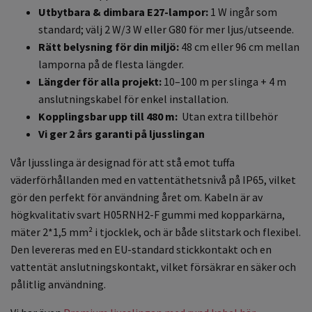
Utbytbara & dimbara E27-lampor:
1 W ingår som
standard; välj 2 W/3 W eller G80 för mer ljus/utseende.
Rätt belysning för din miljö:
48 cm eller 96 cm mellan
lamporna på de flesta längder.
Längder för alla projekt:
10–100 m per slinga + 4 m
anslutningskabel för enkel installation.
Kopplingsbar upp till 480 m:
Utan extra tillbehör
Vi ger 2 års garanti på ljusslingan
Vår ljusslinga är designad för att stå emot tuffa
väderförhållanden med en vattentäthetsnivå på IP65, vilket
gör den perfekt för användning året om. Kabeln är av
högkvalitativ svart H05RNH2-F gummi med kopparkärna,
mäter 2*1,5 mm² i tjocklek, och är både slitstark och flexibel.
Den levereras med en EU-standard stickkontakt och en
vattentät anslutningskontakt, vilket försäkrar en säker och
pålitlig användning.