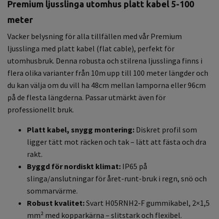
Premium ljusslinga utomhus platt kabel 5-100
meter
Vacker belysning för alla tillfällen med vår Premium
ljusslinga med platt kabel (flat cable), perfekt för
utomhusbruk. Denna robusta och stilrena ljusslinga finns i
flera olika varianter från 10m upp till 100 meter längder och
du kan välja om du vill ha 48cm mellan lamporna eller 96cm
på de flesta längderna. Passar utmärkt även för
professionellt bruk.
Platt kabel, snygg montering:
Diskret profil som
ligger tätt mot räcken och tak – lätt att fästa och dra
rakt.
Byggd för nordiskt klimat:
IP65 på
slinga/anslutningar för året-runt-bruk i regn, snö och
sommarvärme.
Robust kvalitet:
Svart H05RNH2-F gummikabel, 2×1,5
mm² med kopparkärna – slitstark och flexibel.