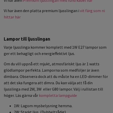
Vi har även
Premium ljusslingan med rund kabel här
Vi har även den platta premium ljusslingan i
vit färg som ni
hittar här
Lampor till ljusslingan
Varje ljusslinga kommer komplett med 1W E27 lampor som
ger ett behagligt och energieffektivt ljus.
Om du vill uppnå ett mjukt, atmosfäriskt ljus är 1 watts
glödlampor perfekta. Lamporna som medföljer är även
dimbara. Observera dock att du måste ha en LED-dimmer för
att det ska fungera att dimra. Du kan välja att få din
ljusslinga med 2W, 3W eller G80 lampor. Välj i rullistan till
höger. Läs gärna vår
kompletta lampguide
1W: Lagom mysbelysning hemma.
2W: Starkt ljus (Dubbeltrådig)