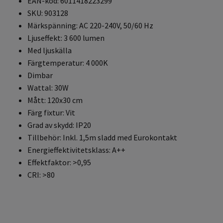
EAN-kod: 6011418223299
SKU: 903128
Märkspänning: AC 220-240V, 50/60 Hz
Ljuseffekt: 3 600 lumen
Med ljuskälla
Färgtemperatur: 4 000K
Dimbar
Wattal: 30W
Mått: 120x30 cm
Färg fixtur: Vit
Grad av skydd: IP20
Tillbehör: Inkl. 1,5m sladd med Eurokontakt
Energieffektivitetsklass: A++
Effektfaktor: >0,95
CRI: >80