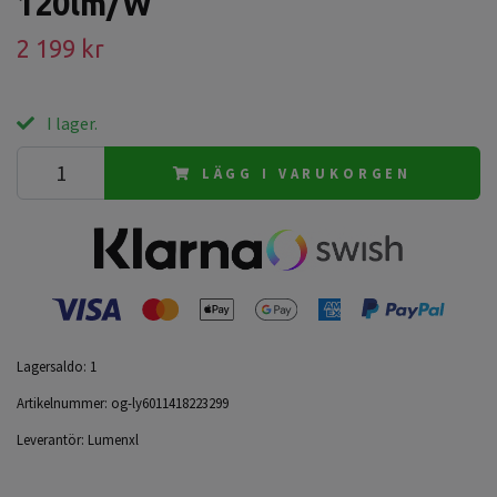
120lm/W
2 199 kr
I lager.
LÄGG I VARUKORGEN
Lagersaldo:
1
Artikelnummer:
og-ly6011418223299
Leverantör:
Lumenxl