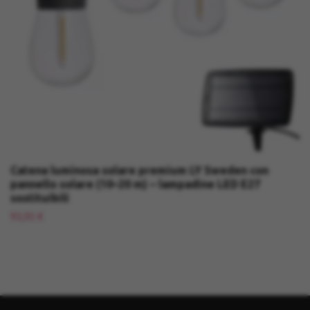
Catena luminosa solare premium LY Sweden con
pannello solare (10–20 m) – lampadine LED E27
sostituibili
93,91 €