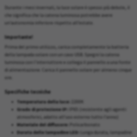
Durante i mesi invernali, la luce solare è spesso più debole, il
che significa che la catena luminosa potrebbe avere
un’autonomia inferiore rispetto all’estate.
Importante!
Prima del primo utilizzo, carica completamente la batteria
della lampada solare con un cavo USB. Spegni la catena
luminosa con l'interruttore e collega il pannello a una fonte
di alimentazione. Carica il pannello solare per almeno cinque
ore.
Specifiche tecniche
Temperatura della luce:
2200K
Grado di protezione IP:
IP65 (resistente agli agenti
atmosferici, adatto all’uso esterno tutto l’anno)
Materiale del diffusore:
Policarbonato
Durata delle lampadine LED:
Lunga durata, lampadine