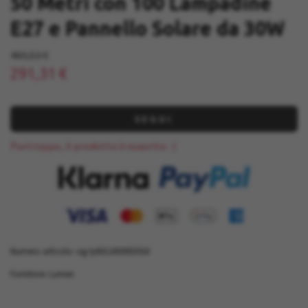
50 Metri con 100 Lampadine
E27 e Pannello Solare da 30W
469,53 €
291,31 €
SEGUI
Purtroppo, il prodotto è esaurito. :(
Numero articolo:
og-ly6011450953918
Fornitore:
Lumen