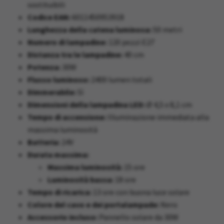
sostituibili
Codice EAN:
6011450953918
Lunghezza della catena luminosa:
50 metri
Numero di lampadine:
120 pezzi E27
Distanza tra le lampadine:
40 cm
Potenza:
30W
Flusso luminoso:
2400 lumen totali
Dimmerabile:
Sì
Dimensioni della lampadina LED:
Ø 4,5 x 8,1 cm
Tempo di accensione:
Illuminazione immediata alla
massima luminosità
Batteria:
24V
Durata massima:
Massima luminosità:
15 ore
Luminosità bassa:
18 ore
Tempo di ricarica:
13 ore con buona luce solare
Colore del cavo e dei portalampade:
Nero
Accessorio incluso:
Pannello solare da 30W