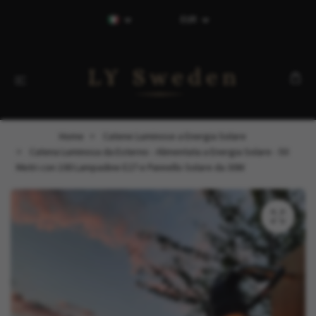
EUR
Home
Catene Luminose a Energia Solare
Catena Luminosa da Esterno - Alimentata a Energia Solare - 50
Metri con 100 Lampadine E27 e Pannello Solare da 30W