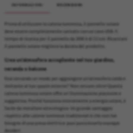
INFORMAZIONI
RECENSIONI
Prima di utilizzare la catena luminosa, il pannello solare
deve essere completamente caricato con un cavo USB. Il
tempo di ricarica per il pannello da 30W è di 13 ore. Ricaricare
il pannello solare migliora la durata del prodotto.
Crea un’atmosfera accogliente nel tuo giardino,
veranda o balcone
Stai cercando un modo per aggiungere un’atmosfera calda e
invitante al tuo spazio esterno? Non cercare oltre! Questa
catena luminosa solare offre un’illuminazione piacevole e
suggestiva. Poiché funziona interamente a energia solare, è
facile da installare ed ecologica. Un grande vantaggio
rispetto alle catene luminose tradizionali è che non hai
bisogno di una presa elettrica: puoi posizionarla ovunque
desideri.