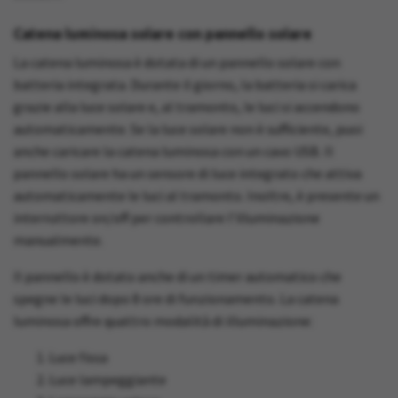
Catena luminosa solare con pannello solare
La catena luminosa è dotata di un pannello solare con
batteria integrata. Durante il giorno, la batteria si carica
grazie alla luce solare e, al tramonto, le luci si accendono
automaticamente. Se la luce solare non è sufficiente, puoi
anche caricare la catena luminosa con un cavo USB. Il
pannello solare ha un sensore di luce integrato che attiva
automaticamente le luci al tramonto. Inoltre, è presente un
interruttore on/off per controllare l’illuminazione
manualmente.
Il pannello è dotato anche di un timer automatico che
spegne le luci dopo 8 ore di funzionamento. La catena
luminosa offre quattro modalità di illuminazione:
Luce fissa
Luce lampeggiante