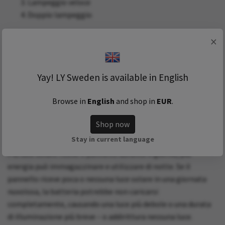
Lampeggio veloce
Doppio lampeggio
Inoltre, puoi regolare la luminosità su due livelli:
×
Massima luminosità
(15 ore di autonomia)
Luminosità bassa
(18 ore di autonomia)
Yay! LY Sweden is available in English
Consulta il manuale del prodotto per ulteriori dettagli.
Browse in
English
and shop in
EUR
.
Come influisce la luce solare sulla ricarica?
Shop now
Per funzionare in modo ottimale, la lampada solare ha
Stay in current language
bisogno di sufficiente luce naturale per caricare la batteria.
Più luce solare riceve il pannello durante il giorno, più
energia può immagazzinare e utilizzare di notte. Se il
pannello riceve poca o nessuna luce solare in una giornata
nuvolosa, la batteria potrebbe non caricarsi
completamente, causando una luce più debole o una durata
di illuminazione più breve – o addirittura nessuna luce.