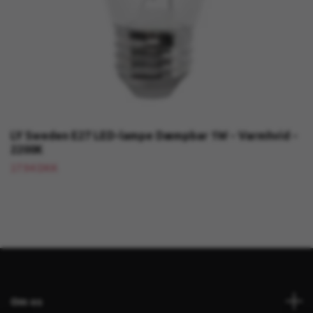
LY Sweden E27 LED-lampe Dæmpbar 1W - Varmhvid -
2200K
17.94 DKK
Om os